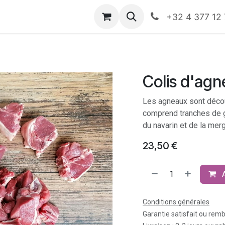
nts
Boutique
Rendez-vous
Événements
HO
+32 4 377 12
Colis d'agn
Les agneaux sont décou
comprend tranches de gig
du navarin et de la mer
23,50
€
Conditions générales
Garantie satisfait ou rem