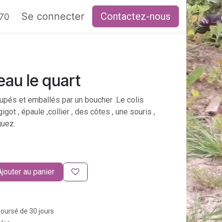
RAIRES
Se connecter
Contactez-nous
 70
eau le quart
pés et emballés par un boucher .Le colis
ot , épaule ,collier , des côtes , une souris ,
guez.
Ajouter au panier
boursé de 30 jours