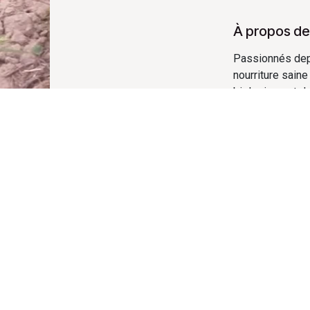
À propos de
Passionnés depui
nourriture saine
biologique et de 
Rejoignez-
Contactez-
lafermedes
+32 47425