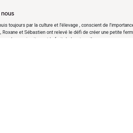
 nous
s toujours par la culture et l'élevage , conscient de l'importanc
 , Roxane et Sébastien ont relevé le défi de créer une petite ferm
vendre en circuit-court le fruit de leur travail .
nous
nous
cinqbranches@gmail.com
2186