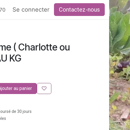
RAIRES
Se connecter
Contactez-nous
 70
me ( Charlotte ou
 AU KG
Ajouter au panier
boursé de 30 jours
bles