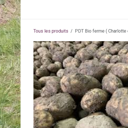
Se rendre au contenu
Page d'accueil
Activités
Abonneme
Tous les produits
PDT Bio ferme ( Charlotte 