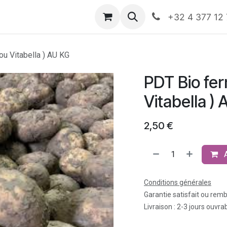
nts
Boutique
Rendez-vous
Événements
HO
+32 4 377 12
ou Vitabella ) AU KG
PDT Bio fer
Vitabella )
2,50
€
Conditions générales
Garantie satisfait ou rem
Livraison : 2-3 jours ouvra