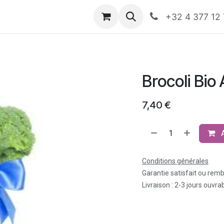
nts
Boutique
Rendez-vous
Événements
HO
+32 4 377 12
Brocoli Bio
7,40
€
Conditions générales
Garantie satisfait ou rem
Livraison : 2-3 jours ouvra