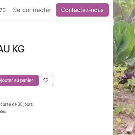
RAIRES
Se connecter
Contactez-nous
 70
 AU KG
Ajouter au panier
boursé de 30 jours
bles