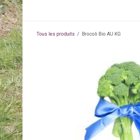
Se rendre au contenu
Page d'accueil
Activités
Abonneme
Tous les produits
Brocoli Bio AU KG