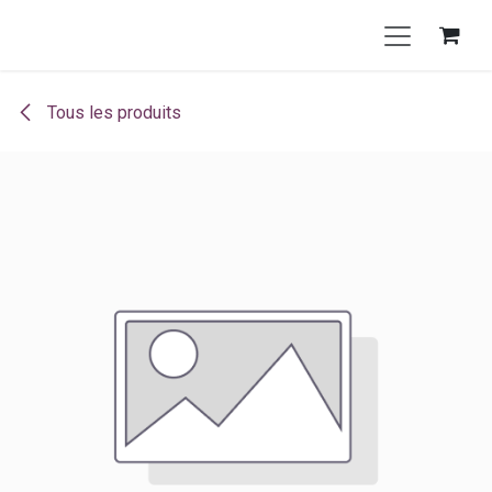
Se rendre au contenu
Tous les produits