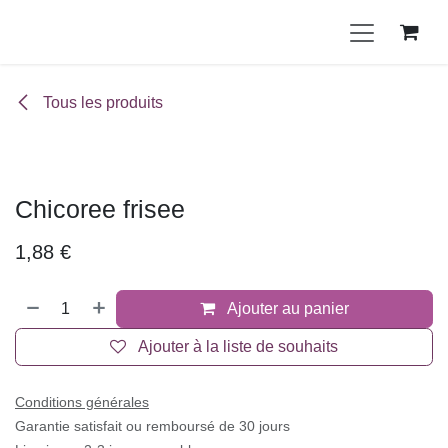
Se rendre au contenu
Tous les produits