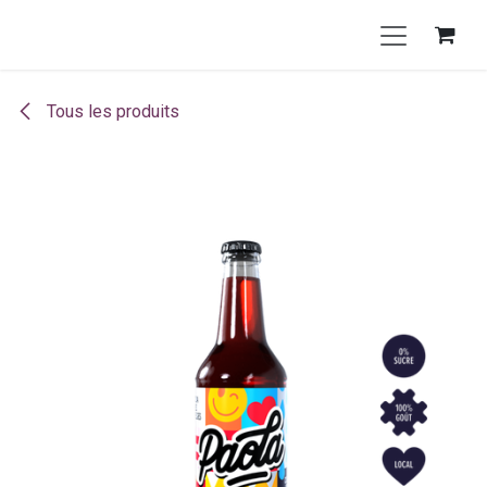
Se rendre au contenu
Tous les produits