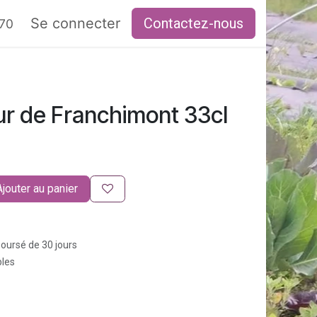
RAIRES
Se connecter
Contactez-nous
 70
ur de Franchimont 33cl
Ajouter au panier
boursé de 30 jours
bles