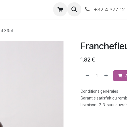
nts
Boutique
Rendez-vous
Événements
HO
+32 4 377 12
nt 33cl
Franchefle
1,82
€
Conditions générales
Garantie satisfait ou rem
Livraison : 2-3 jours ouvra