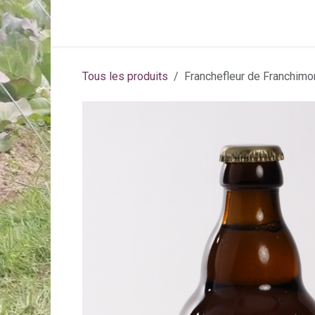
Se rendre au contenu
Page d'accueil
Activités
Abonneme
Tous les produits
Franchefleur de Franchimo