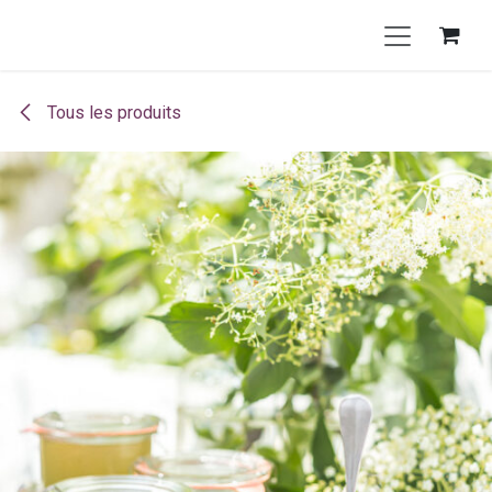
Se rendre au contenu
Tous les produits