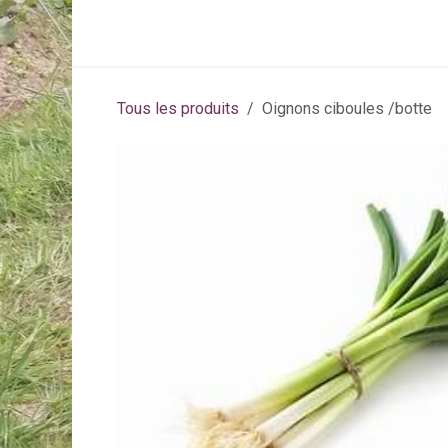
Se rendre au contenu
Page d'accueil
Activités
Abonneme
Tous les produits
Oignons ciboules /botte