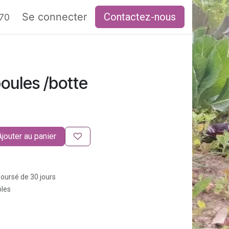
RAIRES
Se connecter
Contactez-nous
 70
oules /botte
Ajouter au panier
boursé de 30 jours
bles