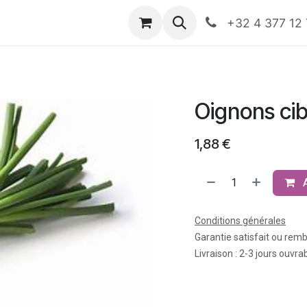
nts
Boutique
Rendez-vous
Événements
HO
+32 4 377 12
Oignons cib
1,88
€
Conditions générales
Garantie satisfait ou rem
Livraison : 2-3 jours ouvra